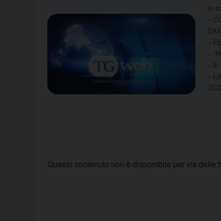
In s
– C
SA
– F
– “
– I
– L
UCI
Questo contenuto non è disponibile per via delle 