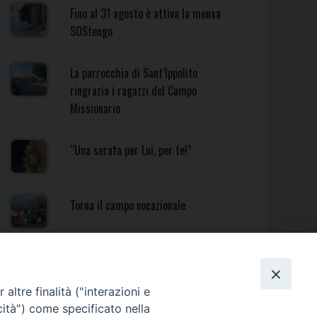
Fino al 31 agosto è attiva la mensa
SOStengo
La parrocchia di Sant’Ippolito
ringrazia i ragazzi del Campo
Missionario
“Una serata per Lui, per te!”
Torna il campo vocazionale
Torna il Campo Missionario
Diocesano
altre finalità ("interazioni e
cità") come specificato nella