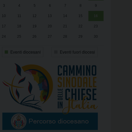
3
4
5
6
7
8
9
alle
Luca Santini
13:00
10
11
12
13
14
15
16
17
18
19
20
21
22
23
24
25
26
27
28
29
30
31
1
2
3
4
5
6
Eventi diocesani
Eventi fuori diocesi