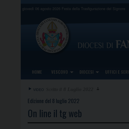
Skip
giovedì 06 agosto 2026
Festa della Trasfigurazione del Signore
to
content
HOME
VESCOVO
DIOCESI
UFFICI E SERV
8 Luglio 2022
VIDEO
Edizione del 8 luglio 2022
On line il tg web