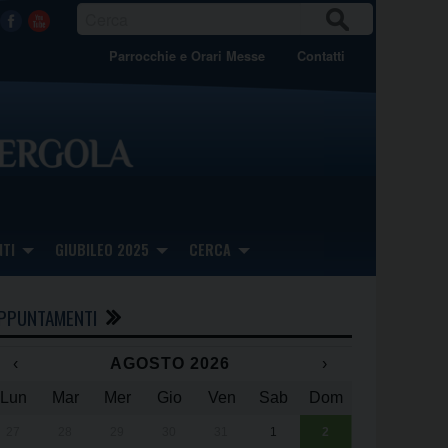
CER
Facebook
Youtube
CA
Parrocchie e Orari Messe
Contatti
TI
GIUBILEO 2025
CERCA
PPUNTAMENTI
‹
AGOSTO 2026
›
Lun
Mar
Mer
Gio
Ven
Sab
Dom
x
x
27
28
29
30
31
1
2
Una giornata 
25° anniversa