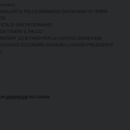
ommario:
ONCLUSO IL PELLEGRINAGGIO DIOCESANO IN TERRA
NTA
ESTA DI SAN PATERNIANO
NON TIRARE IL PACCO”
L ROTARY CLUB FANO PER LA CARITAS DIOCESANA
’AVVOCATO ELEONORA GIOVANELLI NUOVO PRESIDENTE
D
tue
preferenze
sui cookie