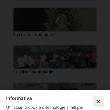
“Una serata per Lui, per te!”
Torna il campo vocazionale
Informativa
Utilizziamo cookie o tecnologie simili per
Torna il Campo Missionario Diocesano