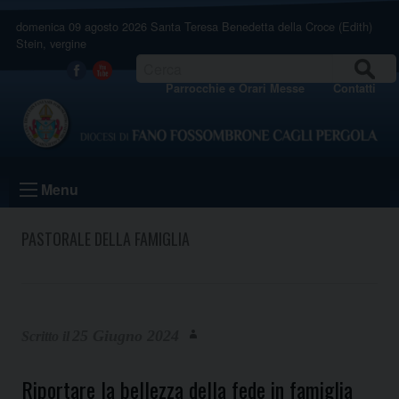
Skip
domenica 09 agosto 2026
Santa Teresa Benedetta della Croce (Edith)
to
Stein, vergine
content
CERCA
Facebook
Youtube
Parrocchie e Orari Messe
Contatti
Menu
PASTORALE DELLA FAMIGLIA
25 Giugno 2024
Riportare la bellezza della fede in famiglia