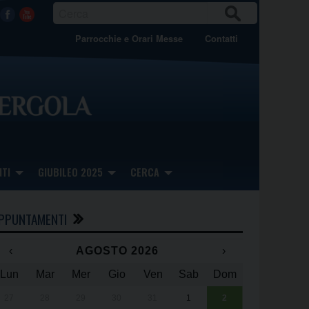
CER
Facebook
Youtube
CA
Parrocchie e Orari Messe
Contatti
TI
GIUBILEO 2025
CERCA
PPUNTAMENTI
‹
AGOSTO 2026
›
Lun
Mar
Mer
Gio
Ven
Sab
Dom
x
x
27
28
29
30
31
1
2
Una giornata 
25° anniversa