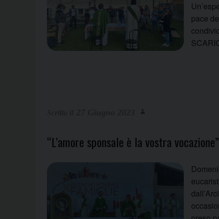
Un’espe
pace de
condivid
SCARI
27 Giugno 2023
“L’amore sponsale è la vostra vocazione”
Domenic
eucaris
dall’Ar
occasion
preso pa