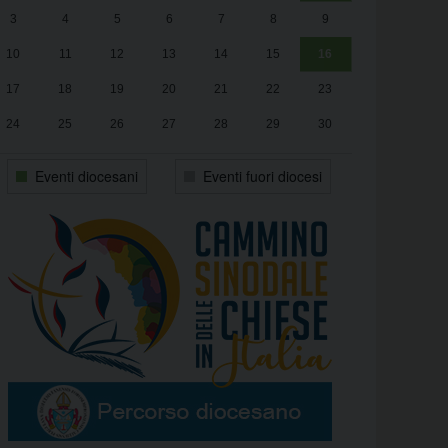
3
4
5
6
7
8
9
alle
Luca Santini
13:00
10
11
12
13
14
15
16
17
18
19
20
21
22
23
24
25
26
27
28
29
30
31
1
2
3
4
5
6
Eventi diocesani
Eventi fuori diocesi