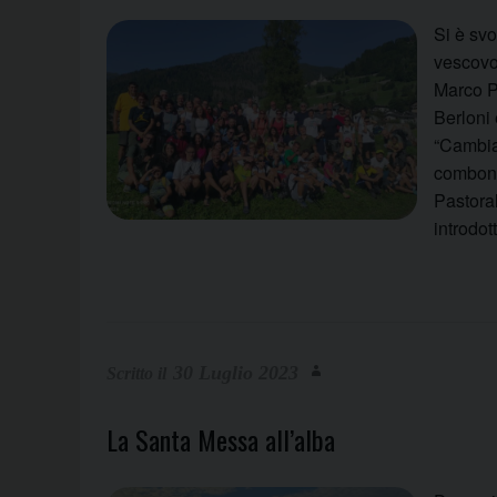
Si è svo
vescovo
Marco Pr
Berloni 
“Cambia
combonia
Pastora
introdo
30 Luglio 2023
La Santa Messa all’alba