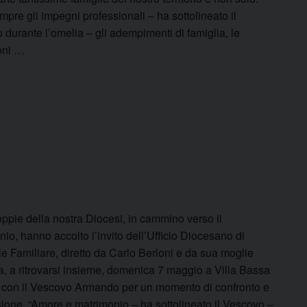
pre gli impegni professionali – ha sottolineato il
durante l’omelia – gli adempimenti di famiglia, le
oni …
ppie della nostra Diocesi, in cammino verso il
io, hanno accolto l’invito dell’Ufficio Diocesano di
e Familiare, diretto da Carlo Berloni e da sua moglie
a, a ritrovarsi insieme, domenica 7 maggio a Villa Bassa
, con il Vescovo Armando per un momento di confronto e
ssione. “Amore e matrimonio – ha sottolineato il Vescovo –