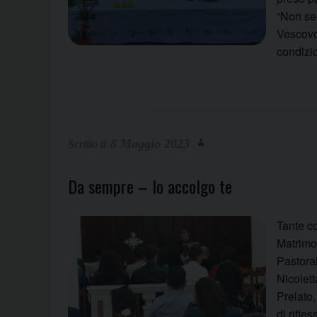
“Non sem
Vescovo 
condizi
8 Maggio 2023
Da sempre – Io accolgo te
Tante co
Matrimon
Pastoral
Nicolett
Prelato
di rifle