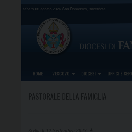
Skip
sabato 08 agosto 2026
San Domenico, sacerdote
to
content
HOME
VESCOVO
DIOCESI
UFFICI E SERV
PASTORALE DELLA FAMIGLIA
12 Settembre 2023