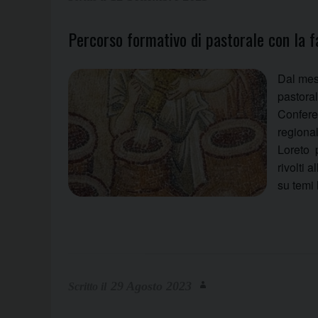
Percorso formativo di pastorale con la f
Dal mese
pastoral
Confere
regional
Loreto p
rivolti 
su temi
29 Agosto 2023