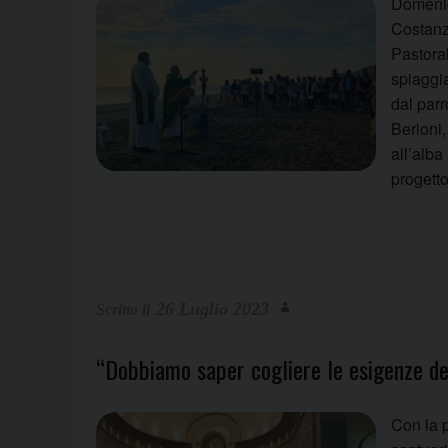
Domenic
Costanzo
Pastora
spiaggi
dal par
Berloni,
all’alba
progett
26 Luglio 2023
“Dobbiamo saper cogliere le esigenze de
Con la p