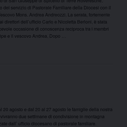
io di San Giuseppe di Spicello di Terre Roveresche,
ro del servizio di Pastorale Familiare della Diocesi con il
escovo Mons. Andrea Andreozzi. La serata, fortemente
ai direttori dell’ufficio Carlo e Nicoletta Berloni, è stata
cevole occasione di conoscenza reciproca tra i membri
uipe e il vescovo Andrea. Dopo …
l 20 agosto e dal 20 al 27 agosto le famiglie della nostra
 vivranno due settimane di condivisione in montagna
ate dall’ ufficio diocesano di pastorale familiare.