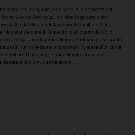
lto mercoledì 23 agosto, a Falcade, alla presenza del
 Mons. Andrea Andreozzi, del vicario generale don
esciutti e dei direttori della pastorale familiare Carlo
e Nicoletta Benvenuti, l’incontro missionario dal titolo
mo rotta” guidato da padre Giorgio Padovan (missionario
no) all’interno della settimana organizzata dall’ufficio di
le Familiare Diocesana. Padre Giorgio, dopo aver
tto la serata con un video musicale …