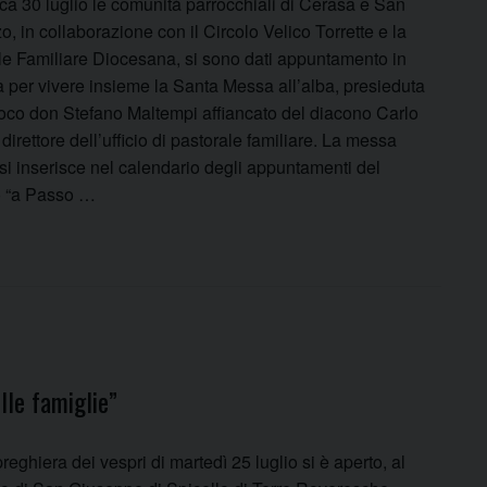
a 30 luglio le comunità parrocchiali di Cerasa e San
, in collaborazione con il Circolo Velico Torrette e la
le Familiare Diocesana, si sono dati appuntamento in
a per vivere insieme la Santa Messa all’alba, presieduta
roco don Stefano Maltempi affiancato del diacono Carlo
 direttore dell’ufficio di pastorale familiare. La messa
 si inserisce nel calendario degli appuntamenti del
o “a Passo …
lle famiglie”
reghiera dei vespri di martedì 25 luglio si è aperto, al