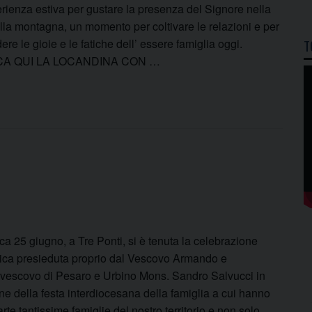
rienza estiva per gustare la presenza del Signore nella
lla montagna, un momento per coltivare le relazioni e per
ere le gioie e le fatiche dell’ essere famiglia oggi.
T
CA QUI LA LOCANDINA CON …
a 25 giugno, a Tre Ponti, si è tenuta la celebrazione
tica presieduta proprio dal Vescovo Armando e
civescovo di Pesaro e Urbino Mons. Sandro Salvucci in
e della festa interdiocesana della famiglia a cui hanno
rte tantissime famiglie del nostro territorio e non solo.