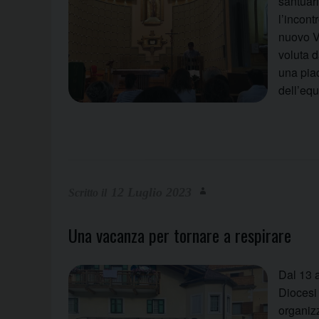
santuar
l’incont
nuovo V
voluta d
una pia
dell’eq
12 Luglio 2023
Una vacanza per tornare a respirare
Dal 13 a
Diocesi
organizz